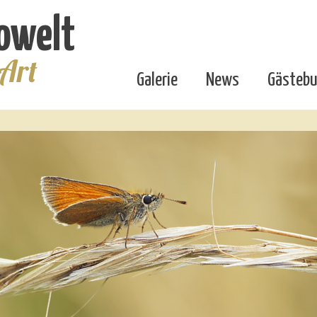
owelt
 Art
Galerie
News
Gästeb