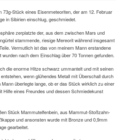
m 73g-Stück eines Eisenmeteoriten, der am 12. Februar
ge in Sibirien einschlug, geschmiedet.
mosphäre zerplatzte der, aus dem zwischen Mars und
dengürtel stammende, riesige Mereorit während insgesamt
 Teile. Vermutlich ist das von meinem Mann erstandene
t wurden nach dem Einschlag über 70 Tonnen gefunden.
urch die enorme Hitze schwarz ummantelt und mit seinen
 entstehen, wenn glühendes Metall mit Überschall durch
n Mann überlegte lange, ob er das Stück wirklich zu einer
 Mit Hilfe eines Freundes und dessen Schmiedekunst
großen Stück Mammutelfenbein, aus Mammut-Stoßzahn-
lußkappe und ansonsten wurde mit Bronze und 0,9mm
age gearbeitet.