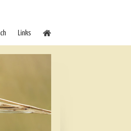
uch
Links